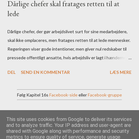
Dårlige chefer skal fratages retten til at
lede
Dårlige chefer, der gør arbejdslivet surt for sine medarbejdere,
skal ikke omplaceres, men fratages retten til at lede mennesker.
Regeringen viser gode intentioner, men giver nul redskaber til
pressede offentligt ansatte, hvis arbejdsliv er lagt i hænderne
på en elendig chef. Søren Fibiger Olesen. (Pressefoto: Krifa).
DEL
SEND EN KOMMENTAR
LÆS MERE
Følg Kapitel 16s
Facebook-side
eller
Facebook-gruppe
This site uses cookies from Google to deliver its services
Leveret af Blogger
and to analyze traffic. Your IP address and user-agent are
shared with Google along with performance and security
Temadesign af
LonelySnailDesign
metrics to ensure quality of service, generate usage