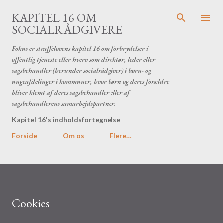
Gå videre til hovedindholdet
KAPITEL 16 OM
SOCIALRÅDGIVERE
Fokus er straffelovens kapitel 16 om forbrydelser i
offentlig tjeneste eller hverv som direktør, leder eller
sagsbehandler (herunder socialrådgiver) i børn- og
ungeafdelinger i kommuner, hvor børn og deres forældre
bliver klemt af deres sagsbehandler eller af
sagsbehandlerens samarbejdspartner.
Kapitel 16's indholdsfortegnelse
Forside
Om os
Flere…
Cookies